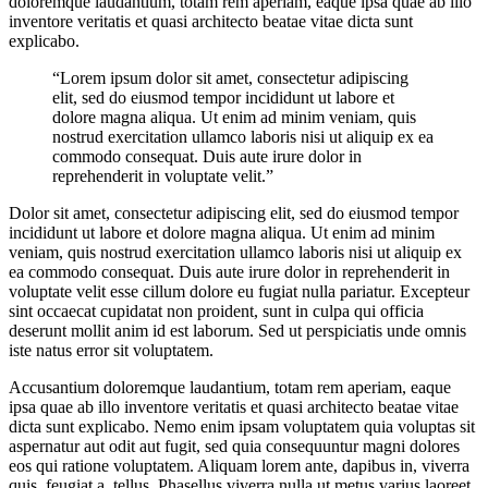
doloremque laudantium, totam rem aperiam, eaque ipsa quae ab illo
inventore veritatis et quasi architecto beatae vitae dicta sunt
explicabo.
“Lorem ipsum dolor sit amet, consectetur adipiscing
elit, sed do eiusmod tempor incididunt ut labore et
dolore magna aliqua. Ut enim ad minim veniam, quis
nostrud exercitation ullamco laboris nisi ut aliquip ex ea
commodo consequat. Duis aute irure dolor in
reprehenderit in voluptate velit.”
Dolor sit amet, consectetur adipiscing elit, sed do eiusmod tempor
incididunt ut labore et dolore magna aliqua. Ut enim ad minim
veniam, quis nostrud exercitation ullamco laboris nisi ut aliquip ex
ea commodo consequat. Duis aute irure dolor in reprehenderit in
voluptate velit esse cillum dolore eu fugiat nulla pariatur. Excepteur
sint occaecat cupidatat non proident, sunt in culpa qui officia
deserunt mollit anim id est laborum. Sed ut perspiciatis unde omnis
iste natus error sit voluptatem.
Accusantium doloremque laudantium, totam rem aperiam, eaque
ipsa quae ab illo inventore veritatis et quasi architecto beatae vitae
dicta sunt explicabo. Nemo enim ipsam voluptatem quia voluptas sit
aspernatur aut odit aut fugit, sed quia consequuntur magni dolores
eos qui ratione voluptatem. Aliquam lorem ante, dapibus in, viverra
quis, feugiat a, tellus. Phasellus viverra nulla ut metus varius laoreet.