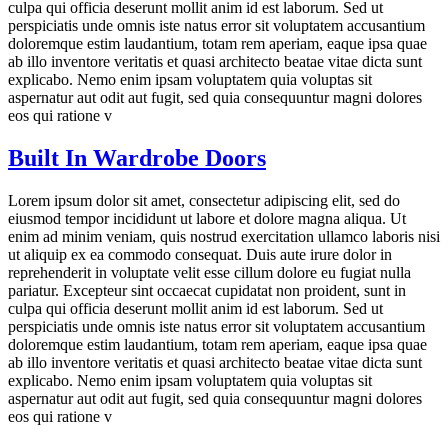
culpa qui officia deserunt mollit anim id est laborum. Sed ut
perspiciatis unde omnis iste natus error sit voluptatem accusantium
doloremque estim laudantium, totam rem aperiam, eaque ipsa quae
ab illo inventore veritatis et quasi architecto beatae vitae dicta sunt
explicabo. Nemo enim ipsam voluptatem quia voluptas sit
aspernatur aut odit aut fugit, sed quia consequuntur magni dolores
eos qui ratione v
Built In Wardrobe Doors
Lorem ipsum dolor sit amet, consectetur adipiscing elit, sed do
eiusmod tempor incididunt ut labore et dolore magna aliqua. Ut
enim ad minim veniam, quis nostrud exercitation ullamco laboris nisi
ut aliquip ex ea commodo consequat. Duis aute irure dolor in
reprehenderit in voluptate velit esse cillum dolore eu fugiat nulla
pariatur. Excepteur sint occaecat cupidatat non proident, sunt in
culpa qui officia deserunt mollit anim id est laborum. Sed ut
perspiciatis unde omnis iste natus error sit voluptatem accusantium
doloremque estim laudantium, totam rem aperiam, eaque ipsa quae
ab illo inventore veritatis et quasi architecto beatae vitae dicta sunt
explicabo. Nemo enim ipsam voluptatem quia voluptas sit
aspernatur aut odit aut fugit, sed quia consequuntur magni dolores
eos qui ratione v