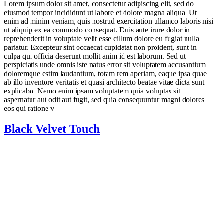
Lorem ipsum dolor sit amet, consectetur adipiscing elit, sed do
eiusmod tempor incididunt ut labore et dolore magna aliqua. Ut
enim ad minim veniam, quis nostrud exercitation ullamco laboris nisi
ut aliquip ex ea commodo consequat. Duis aute irure dolor in
reprehenderit in voluptate velit esse cillum dolore eu fugiat nulla
pariatur. Excepteur sint occaecat cupidatat non proident, sunt in
culpa qui officia deserunt mollit anim id est laborum. Sed ut
perspiciatis unde omnis iste natus error sit voluptatem accusantium
doloremque estim laudantium, totam rem aperiam, eaque ipsa quae
ab illo inventore veritatis et quasi architecto beatae vitae dicta sunt
explicabo. Nemo enim ipsam voluptatem quia voluptas sit
aspernatur aut odit aut fugit, sed quia consequuntur magni dolores
eos qui ratione v
Black Velvet Touch