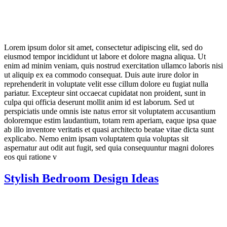
Lorem ipsum dolor sit amet, consectetur adipiscing elit, sed do
eiusmod tempor incididunt ut labore et dolore magna aliqua. Ut
enim ad minim veniam, quis nostrud exercitation ullamco laboris nisi
ut aliquip ex ea commodo consequat. Duis aute irure dolor in
reprehenderit in voluptate velit esse cillum dolore eu fugiat nulla
pariatur. Excepteur sint occaecat cupidatat non proident, sunt in
culpa qui officia deserunt mollit anim id est laborum. Sed ut
perspiciatis unde omnis iste natus error sit voluptatem accusantium
doloremque estim laudantium, totam rem aperiam, eaque ipsa quae
ab illo inventore veritatis et quasi architecto beatae vitae dicta sunt
explicabo. Nemo enim ipsam voluptatem quia voluptas sit
aspernatur aut odit aut fugit, sed quia consequuntur magni dolores
eos qui ratione v
Stylish Bedroom Design Ideas